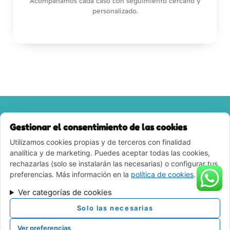
Acompañamos cada caso con seguimiento cercano y
personalizado.
Gestionar el consentimiento de las cookies
Utilizamos cookies propias y de terceros con finalidad
Escríbenos, llámanos o ven a visitarnos.
analítica y de marketing. Puedes aceptar todas las cookies,
rechazarlas (solo se instalarán las necesarias) o configurar tus
¿Te gustaría conocernos mejor
preferencias. Más información en la
política de cookies
.
o agendar una cita?
Ver categorías de cookies
Solo las necesarias
Estamos aquí para ti y tu peludo. En DivertPerros te
recibiremos con una sonrisa… y alguna chuche perruna.
Ver preferencias