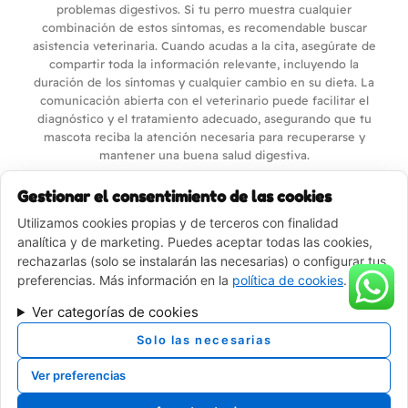
problemas digestivos. Si tu perro muestra cualquier
combinación de estos síntomas, es recomendable buscar
asistencia veterinaria. Cuando acudas a la cita, asegúrate de
compartir toda la información relevante, incluyendo la
duración de los síntomas y cualquier cambio en su dieta. La
comunicación abierta con el veterinario puede facilitar el
diagnóstico y el tratamiento adecuado, asegurando que tu
mascota reciba la atención necesaria para recuperarse y
mantener una buena salud digestiva.
Signos de dolor o malestar
Gestionar el consentimiento de las cookies
Utilizamos cookies propias y de terceros con finalidad
La detección del dolor o malestar en los perros puede ser un
analítica y de marketing. Puedes aceptar todas las cookies,
desafío, ya que a menudo son expertos en ocultar su
rechazarlas (solo se instalarán las necesarias) o configurar tus
sufrimiento. Sin embargo, existen señales físicas y
preferencias. Más información en la
política de cookies
.
comportamentales que los dueños deben aprender a
reconocer para poder proporcionar la atención veterinaria
Ver categorías de cookies
adecuada. Uno de los signos más evidentes es la dificultad
para moverse. Un perro que normalmente es activo y juguetón
Solo las necesarias
puede mostrar renuencia a levantarse, a saltar o incluso a
caminar. Este cambio en la movilidad puede indicar problemas
Ver preferencias
como artritis, lesiones musculares o problemas en las